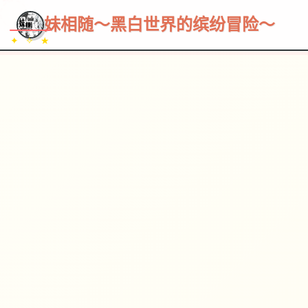
~~~
★
♡
✦
✧
♥
~
→
↗
妹相随～黑白世界的缤纷冒险～
✦ ✧ ★