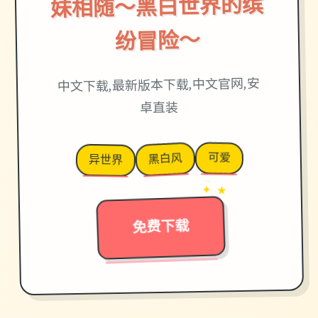
妹相随～黑白世界的缤
纷冒险～
中文下载,最新版本下载,中文官网,安
卓直装
可爱
黑白风
异世界
→
✦ ★
免费下载