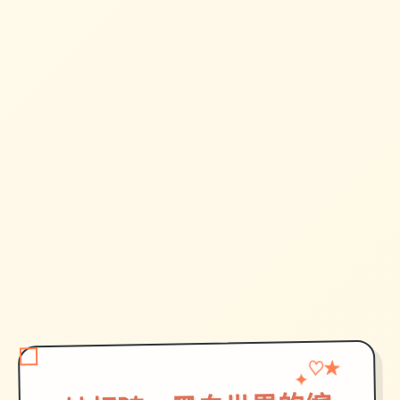
♡
✦
★