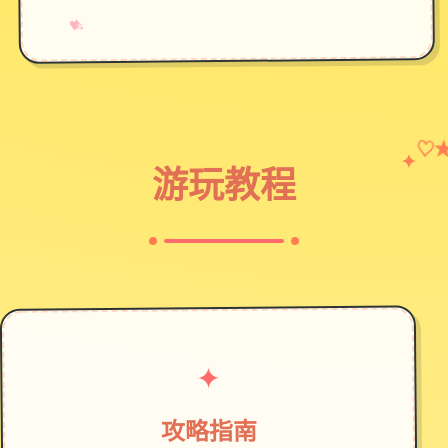
→
✧
♥
♡
✦
游玩教程
✦
攻略指南