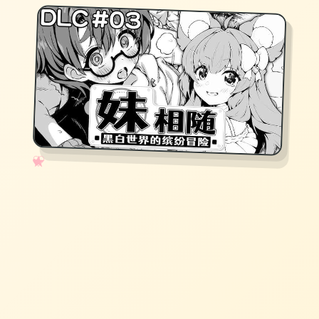
✧
♡
★
♥