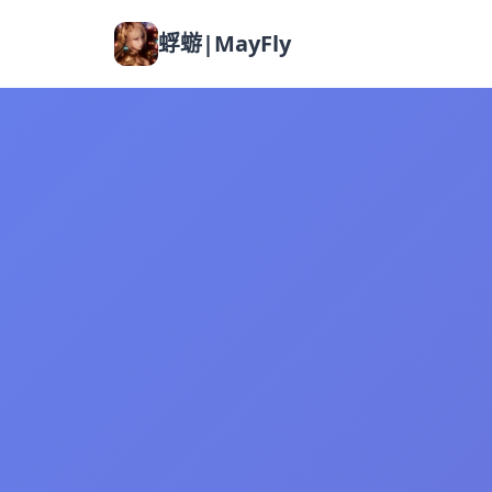
蜉蝣|MayFly