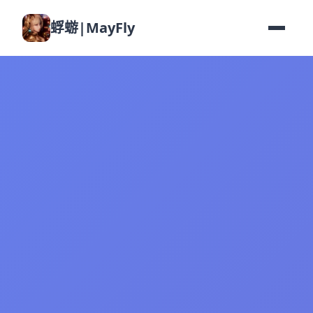
蜉蝣|MayFly