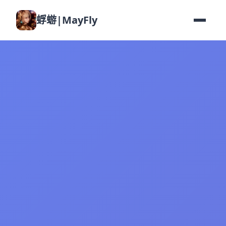
蜉蝣|MayFly