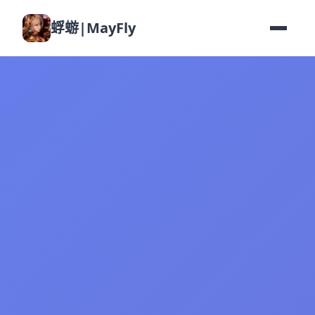
蜉蝣|MayFly