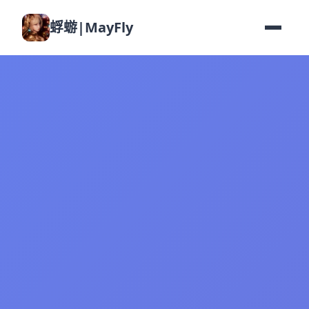
蜉蝣|MayFly