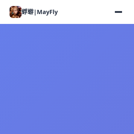
蜉蝣|MayFly