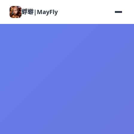
蜉蝣|MayFly