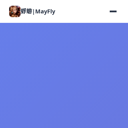
蜉蝣|MayFly