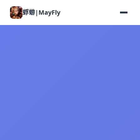
蜉蝣|MayFly