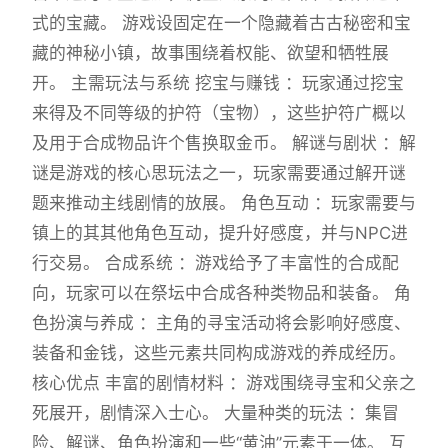
式的宝藏。 游戏设固定在一个隐藏着古古秘密和宝
藏的神秘小镇，故事围绕着权能、欲望和牺牲展
开。 主需玩法与系统 挖宝与赚钱 ：玩家通过挖宝
来得及不同等级的护符（宝物），这些护符广概以
及用于合成物品许个售换取金币。 解谜与剧状 ：解
谜是游戏的核心思玩法之一，玩家需要通过解开谜
题来推动主线剧情的放展。 角色互动 ：玩家需要与
镇上的其其他角色互动，提升好感度，并与NPC进
行交易。 合成系统 ：游戏给予了丰富性的合成配
向，玩家可以在祭坛中合成各种类物品和装备。 角
色扮演与养成 ：主角的寻宝活动将会影响好感度、
装备和金钱，这些元素共同构成游戏的养成经历。
核心优点 丰富的剧情材料 ：游戏围绕寻宝和父亲之
死展开，剧情深入士心。 大量种类的玩法 ：集冒
险、解谜、角色扮演和一些“黄油”元素于一体。 互